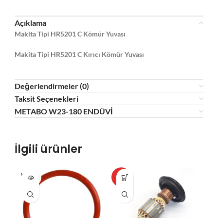
Açıklama
Makita Tipi HR5201 C Kömür Yuvası
Makita Tipi HR5201 C Kırıcı Kömür Yuvası
Değerlendirmeler (0)
Taksit Seçenekleri
METABO W23-180 ENDÜVİ
İlgili ürünler
SOLD O
HOT
HO
UT