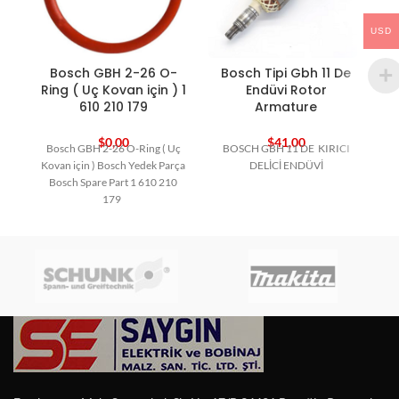
USD
Bosch GBH 2-26 O-
Bosch Tipi Gbh 11 De
B
Ring ( Uç Kovan için ) 1
Endüvi Rotor
610 210 179
Armature
$
0,00
$
41,00
Bosch GBH 2-26 O-Ring ( Uç
BOSCH GBH 11 DE KIRICI
B
Kovan için ) Bosch Yedek Parça
DELİCİ ENDÜVİ
Bosch Spare Part 1 610 210
179