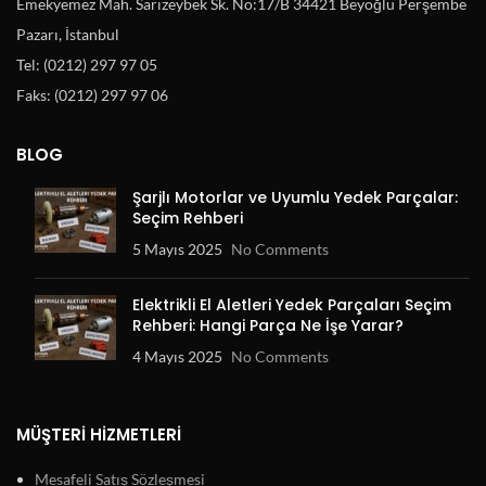
Emekyemez Mah. Sarızeybek Sk. No:17/B 34421 Beyoğlu Perşembe
Pazarı, İstanbul
Tel: (0212) 297 97 05
Faks: (0212) 297 97 06
BLOG
Şarjlı Motorlar ve Uyumlu Yedek Parçalar:
Seçim Rehberi
5 Mayıs 2025
No Comments
Elektrikli El Aletleri Yedek Parçaları Seçim
Rehberi: Hangi Parça Ne İşe Yarar?
4 Mayıs 2025
No Comments
MÜŞTERI HIZMETLERI
Mesafeli Satış Sözleşmesi