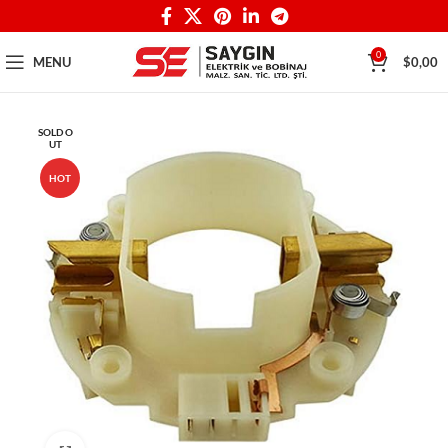
0
MENU
$
0,00
SOLD O
UT
HOT