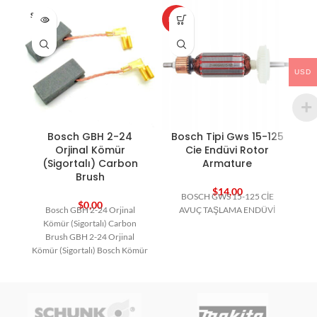
SOLD O
HOT
HO
UT
USD
Bosch GBH 2-24
Bosch Tipi Gws 15-125
B
Orjinal Kömür
Cie Endüvi Rotor
(Sigortalı) Carbon
Armature
Brush
$
14,00
BOSCH GWS 15-125 CİE
B
$
0,00
Bosch GBH 2-24 Orjinal
AVUÇ TAŞLAMA ENDÜVİ
Kömür (Sigortalı) Carbon
Brush GBH 2-24 Orjinal
Kömür (Sigortalı) Bosch Kömür
Bosch Yedek Parça Carbon