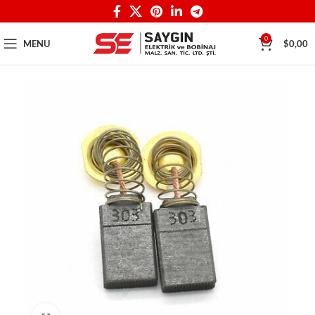
0
MENU
$
0,00