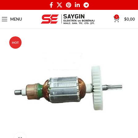
0
MENU
$
0,00
HOT