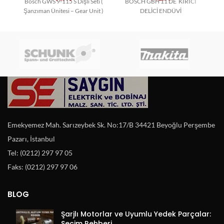
Bosch GWS 9-115 S Dişli Seti (
BOSCH GBH 11 DE KIRICI
Şanzıman Ünitesi – Gear Unit )
DELİCİ ENDÜVİ
Emekyemez Mah. Sarızeybek Sk. No:17/B 34421 Beyoğlu Perşembe
Pazarı, İstanbul
Tel: (0212) 297 97 05
Faks: (0212) 297 97 06
BLOG
Şarjlı Motorlar ve Uyumlu Yedek Parçalar:
Seçim Rehberi