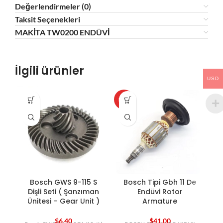
Değerlendirmeler (0)
Taksit Seçenekleri
MAKİTA TW0200 ENDÜVİ
İlgili ürünler
USD
HOT
HO
Bosch GWS 9-115 S
Bosch Tipi Gbh 11 De
B
Dişli Seti ( Şanzıman
Endüvi Rotor
Ünitesi – Gear Unit )
Armature
$
6,40
$
41,00