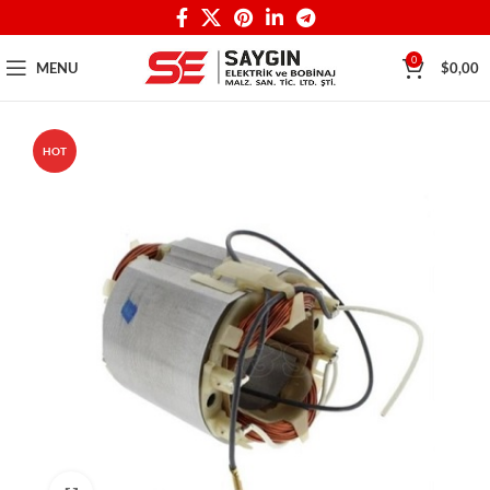
0
MENU
$
0,00
HOT