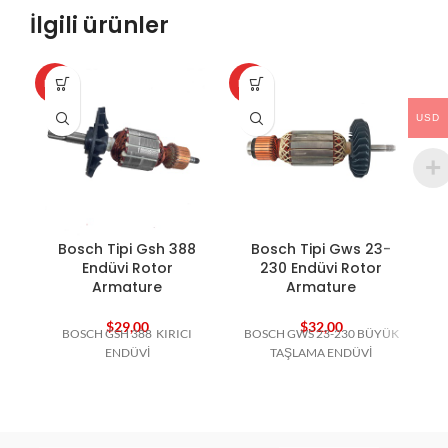
İlgili ürünler
HOT
HOT
HO
USD
Bosch Tipi Gsh 388
Bosch Tipi Gws 23-
B
Endüvi Rotor
230 Endüvi Rotor
Armature
Armature
$
29,00
$
32,00
BOSCH GSH 388 KIRICI
BOSCH GWS 23-230 BÜYÜK
ENDÜVİ
TAŞLAMA ENDÜVİ