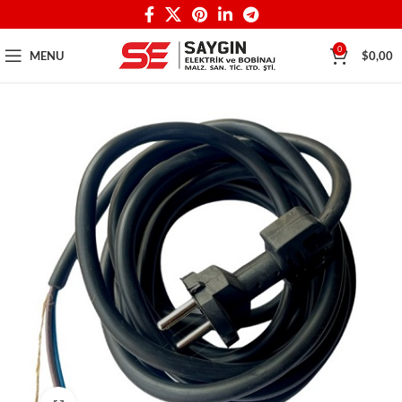
0
MENU
$
0,00