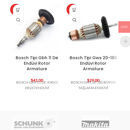
HOT
HOT
HO
USD
Bosch Tipi Gbh 11 De
Bosch Tipi Gws 20-180
Endüvi Rotor
Endüvi Rotor
Armature
Armature
$
41,00
$
29,00
BOSCH GBH 11 DE KIRICI
BOSCH GWS 20-180 BÜYÜK
B
DELİCİ ENDÜVİ
TAŞLAMA ENDÜVİ