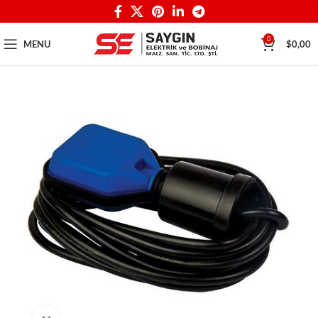
0
MENU
$
0,00