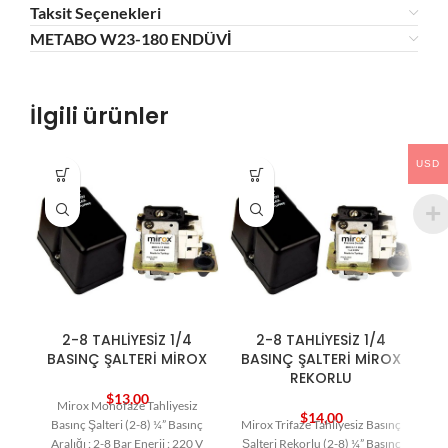
Taksit Seçenekleri
METABO W23-180 ENDÜVİ
İlgili ürünler
USD
2-8 TAHLİYESİZ 1/4
2-8 TAHLİYESİZ 1/4
BASINÇ ŞALTERİ MİROX
BASINÇ ŞALTERİ MİROX
REKORLU
$
13,00
Mirox Monofaze Tahliyesiz
$
14,00
Basınç Şalteri (2-8) ¼” Basınç
Mirox Trifaze Tahliyesiz Basınç
K
Aralığı : 2-8 Bar Enerji : 220 V
Şalteri Rekorlu (2-8) ¼” Basınç
K