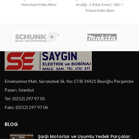
Monofaze Maks Akım :
Aralığı : 2-8 Bar Enerji : 380 V
Trifaze Maks Akım
Emekyemez Mah. Sarızeybek Sk. No:17/B 34421 Beyoğlu Perşembe
Pazarı, İstanbul
Tel: (0212) 297 97 05
Faks: (0212) 297 97 06
BLOG
Şarjlı Motorlar ve Uyumlu Yedek Parçalar: