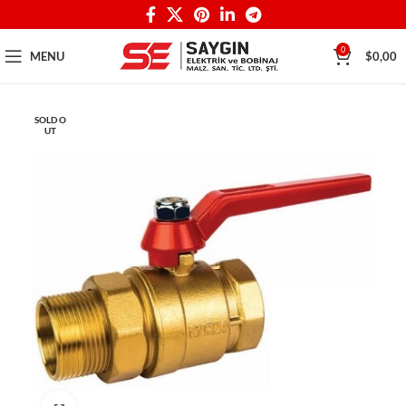
0
MENU
$
0,00
SOLD O
UT