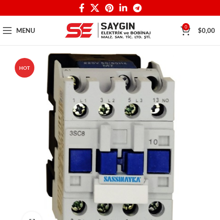
0
MENU
$
0,00
HOT