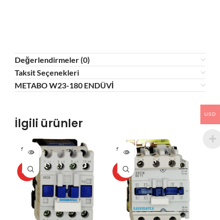
Değerlendirmeler (0)
Taksit Seçenekleri
METABO W23-180 ENDÜVİ
USD
İlgili ürünler
SOLD O
SOLD O
SOL
UT
UT
U
HOT
HOT
HO