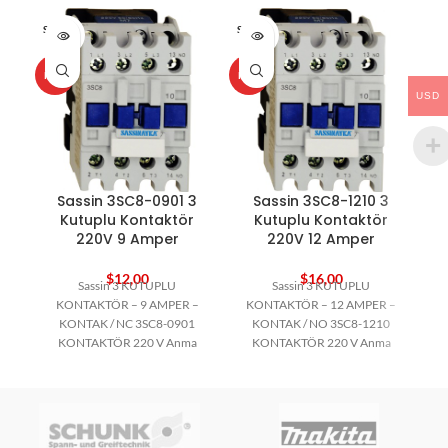
SOLD O
SOLD O
SOL
UT
UT
U
HOT
HOT
HO
USD
Sassin 3SC8-0901 3
Sassin 3SC8-1210 3
Kutuplu Kontaktör
Kutuplu Kontaktör
K
220V 9 Amper
220V 12 Amper
$
12,00
$
16,00
Sassin 3 KUTUPLU
Sassin 3 KUTUPLU
KONTAKTÖR – 9 AMPER –
KONTAKTÖR – 12 AMPER –
K
KONTAK / NC 3SC8-0901
KONTAK / NO 3SC8-1210
KONTAKTÖR 220 V Anma
KONTAKTÖR 220 V Anma
2
Gücü / KW :
Gücü / KW :