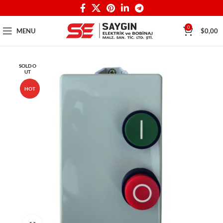
0
MENU
$
0,00
SOLD O
UT
HOT