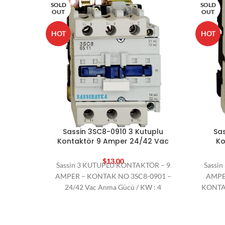
SOLD
SOLD
OUT
OUT
HOT
HOT
Sassin 3SC8-0910 3 Kutuplu
Sas
Kontaktör 9 Amper 24/42 Vac
Ko
$
13,00
Sassin 3 KUTUPLU KONTAKTÖR – 9
Sassi
AMPER – KONTAK NO 3SC8-0901 –
AMPE
24/42 Vac Anma Gücü / KW : 4
KONTAK