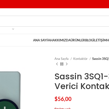
ANA SAYFA
HAKKIMIZDA
ÜRÜNLER
BLOG
İLETIŞIM
H
Ana Sayfa
Kontaktör
Sassin 3SQ
Sassin 3SQ1-
Verici Kontak
$
56,00
Stokta yok