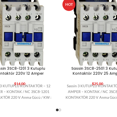
HOT
sin 3SC8-1201 3 Kutuplu
Sassin 3SC8-2501 3 Kut
ntaktör 220V 12 Amper
Kontaktör 220V 25 Am
$
14,00
$
25,00
n 3 KUTUPLU KONTAKTÖR – 12
Sassin 3 KUTUPLU KONTAKTÖ
R – KONTAK / NC 3SC8-1201
AMPER – KONTAK / NC 3SC8
TÖR 220 V Anma Gücü / KW :
KONTAKTÖR 220 V Anma Gücü