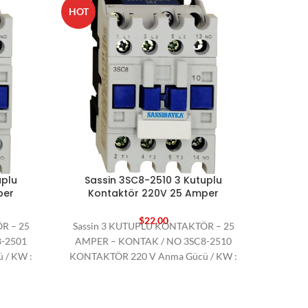
SOLD
HOT
OUT
HOT
uplu
Sassin 3SC8-2510 3 Kutuplu
Sas
per
Kontaktör 220V 25 Amper
Ko
$
22,00
R – 25
Sassin 3 KUTUPLU KONTAKTÖR – 25
Sassi
-2501
AMPER – KONTAK / NO 3SC8-2510
AMPER
 / KW :
KONTAKTÖR 220 V Anma Gücü / KW :
4011 K