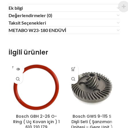
Ek bilgi
Değerlendirmeler (0)
Taksit Seçenekleri
METABO W23-180 ENDÜVİ
İlgili ürünler
SOLD O
HO
UT
Bosch GBH 2-26 O-
Bosch GWS 9-115 S
Ring ( Uç Kovan için ) 1
Dişli Seti ( Şanzıman
610 210 179
Ünitesi – Gear Unit )