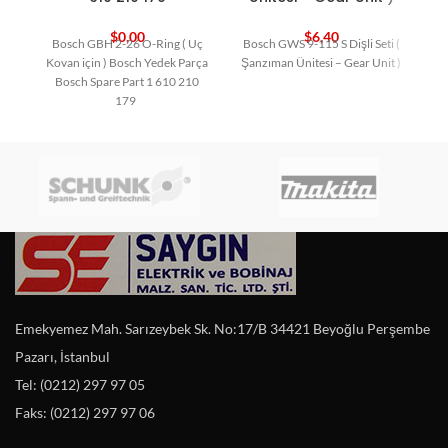
$
0,00
$
6,40
Bosch GBH 2-26 O-Ring ( Uç
Bosch GWS 9-115 S Dişli Seti (
Kovan için ) Bosch Yedek Parça
Şanzıman Ünitesi – Gear Unit )
Bosch Spare Part 1 610 210
179
Emekyemez Mah. Sarızeybek Sk. No:17/B 34421 Beyoğlu Perşembe
Pazarı, İstanbul
Tel: (0212) 297 97 05
Faks: (0212) 297 97 06