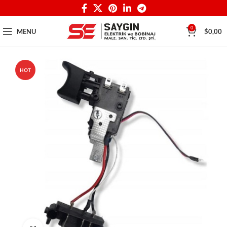
0
MENU
$
0,00
HOT