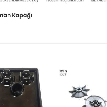
ĞERLENDIRMELER (0)
TAKSIT SEÇENEKLERI
METABO 
lman Kapağı
SOLD
OUT