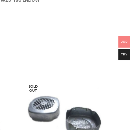
W23-180 ENDÜVİ
USD
TRY
SOLD
SOLD
OUT
OUT