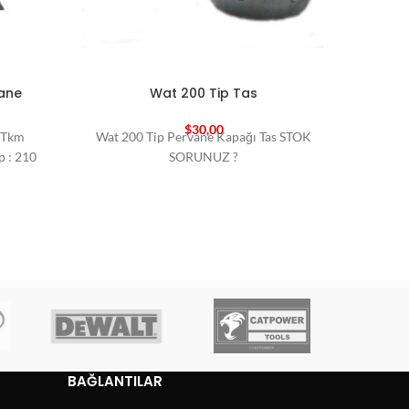
vane
Wat 200 Tip Tas
$
30,00
e Tkm
Wat 200 Tip Pervane Kapağı Tas STOK
Wat 25
 : 210
SORUNUZ ?
BAĞLANTILAR