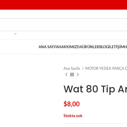
ANA SAYFA
HAKKIMIZDA
ÜRÜNLER
BLOG
İLETIŞIM
H
Ana Sayfa
MOTOR YEDEK PARÇA Ç
Wat 80 Tip 
$
8,00
Stokta yok