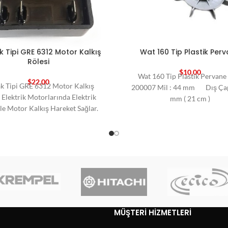
Tipi GRE 6312 Motor Kalkış
Wat 160 Tip Plastik Per
Rölesi
$
10,00
Wat 160 Tip Plastik Pervan
$
22,00
 Tipi GRE 6312 Motor Kalkış
200007 Mil : 44 mm Dış Çap
 Elektrik Motorlarında Elektrik
mm ( 21 cm )
İle Motor Kalkış Hareket Sağlar.
Yansanayi
MÜŞTERI HIZMETLERI