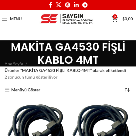
0
MENU
$
0,00
MAKİTA GA4530 FİŞLİ
KABLO 4MT
Ana Sayfa
Ürünler “MAKİTA GA4530 FİŞLİ KABLO 4MT” olarak etiketlendi
2 sonucun tümü gösteriliyor
Menüyü Göster