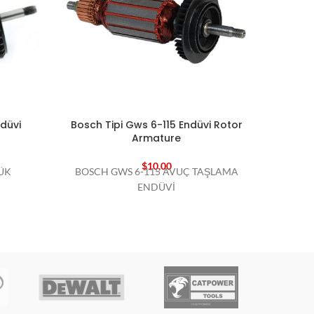
düvi
Bosch Tipi Gws 6-115 Endüvi Rotor
Bos
Armature
$
10,00
ÜK
BOSCH GWS 6-115 AVUÇ TAŞLAMA
BOSCH
ENDÜVİ