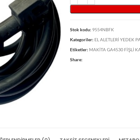
Stok kodu:
9554NBFK
Kategoriler:
EL ALETLERİ YEDEK 
Etiketler:
MAKİTA GA4530 FİŞLİ K
Share: