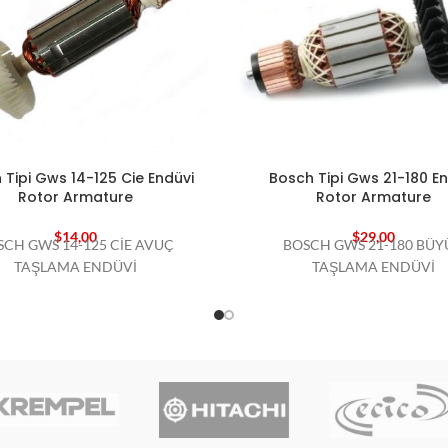
 Tipi Gws 14-125 Cie Endüvi
Bosch Tipi Gws 21-180 En
Rotor Armature
Rotor Armature
$
14,00
$
29,00
SCH GWS 14-125 CİE AVUÇ
BOSCH GWS 21-180 BÜY
TAŞLAMA ENDÜVİ
TAŞLAMA ENDÜVİ