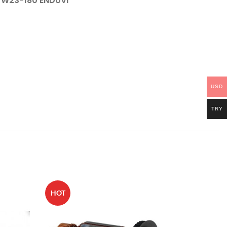
W23-180 ENDÜVİ
USD
TRY
HOT
HOT