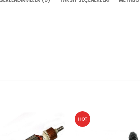
ĞERLENDIRMELER (0)
TAKSIT SEÇENEKLERI
METABO 
HOT