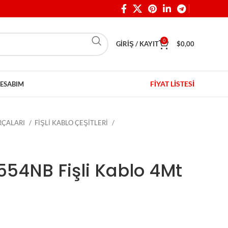
0
GIRIŞ / KAYIT
$
0,00
FİYAT LİSTESİ
ESABIM
ARÇALARI
FİŞLİ KABLO ÇEŞİTLERİ
554NB Fişli Kablo 4Mt