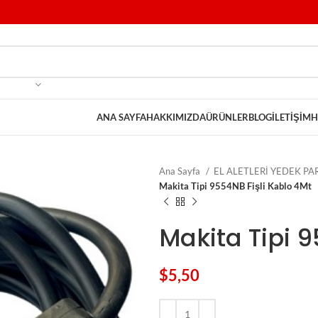
ANA SAYFA
HAKKIMIZDA
ÜRÜNLER
BLOG
İLETIŞIM
H
Ana Sayfa
EL ALETLERİ YEDEK P
Makita Tipi 9554NB Fişli Kablo 4Mt
Makita Tipi 9
$
5,50