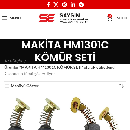
0
MENU
$
0,00
MAKİTA HM1301C
KÖMÜR SETİ
Ana Sayfa
Ürünler “MAKİTA HM1301C KÖMÜR SETİ” olarak etiketlendi
2 sonucun tümü gösteriliyor
Menüyü Göster