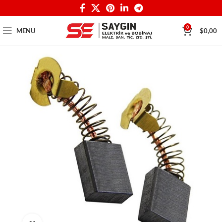
0
MENU
$
0,00