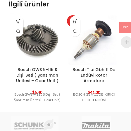
İlgili ürünler
HOT
HO
USD
Bosch GWS 9-115 S
Bosch Tipi Gbh 11 De
B
Dişli Seti ( Şanzıman
Endüvi Rotor
Ünitesi – Gear Unit )
Armature
$
6,40
$
41,00
Bosch GWS 9-115 S Dişli Seti (
BOSCH GBH 11 DE KIRICI
Şanzıman Ünitesi – Gear Unit )
DELİCİ ENDÜVİ