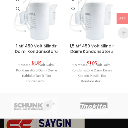
USD
1 Mf 450 Volt Silindir
1,5 Mf 450 Volt Silindir
1
Daimi Kondansatörü
Daimi Kondansatörü
$
1,05
$
1,05
1 Mf 400-450 Volt Daimi
1,5 Mf 400-450 Volt Daimi
Kondansatörü Daimi Devre
Kondansatörü Daimi Devre
Kablolu Plastik Tüp
Kablolu Plastik Tüp
Kondansatör
Kondansatör