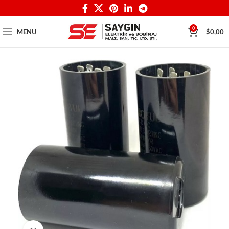
0
MENU
$
0,00