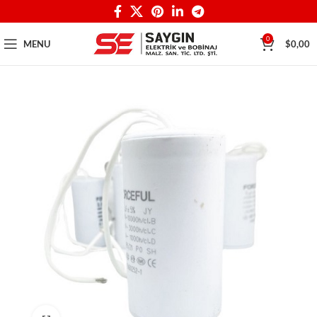
0
MENU
$
0,00