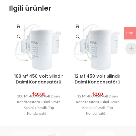
İlgili ürünler
USD
100 Mf 450 Volt Silindir
12 Mf 450 Volt Silindir
4
Daimi Kondansatörü
Daimi Kondansatörü
$
10,00
$
2,00
100 Mf 400-450 Volt Daimi
12 Mf 400-450 Volt Daimi
Kondansatörü Daimi Devre
Kondansatörü Daimi Devre
Kablolu Plastik Tüp
Kablolu Plastik Tüp
Kondansatör
Kondansatör