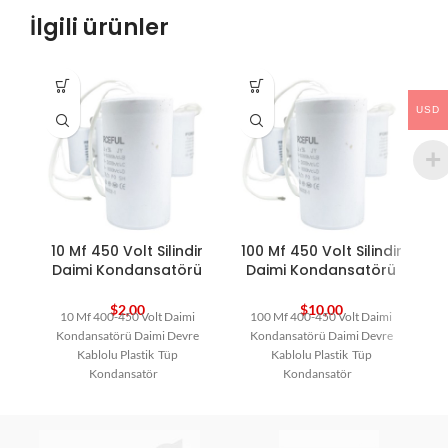
İlgili ürünler
USD
10 Mf 450 Volt Silindir
100 Mf 450 Volt Silindir
1
Daimi Kondansatörü
Daimi Kondansatörü
$
2,00
$
10,00
10 Mf 400-450 Volt Daimi
100 Mf 400-450 Volt Daimi
Kondansatörü Daimi Devre
Kondansatörü Daimi Devre
Kablolu Plastik Tüp
Kablolu Plastik Tüp
Kondansatör
Kondansatör