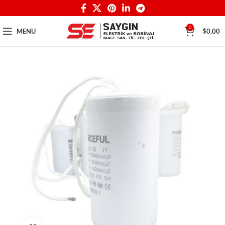
0
MENU
$
0,00