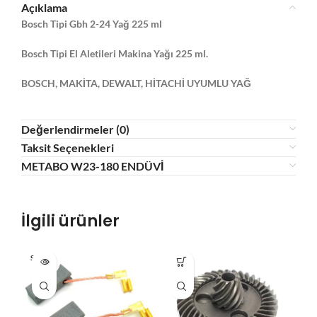
Açıklama
Bosch Tipi Gbh 2-24 Yağ 225 ml
Bosch Tipi El Aletileri Makina Yağı 225 ml.
BOSCH, MAKİTA, DEWALT, HİTACHİ UYUMLU YAĞ
Değerlendirmeler (0)
Taksit Seçenekleri
METABO W23-180 ENDÜVİ
İlgili ürünler
SOLD O
HO
UT