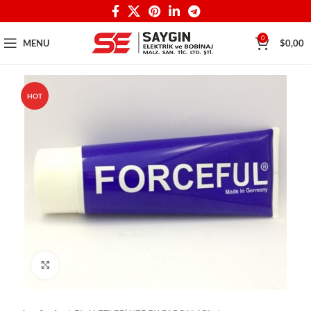
0
MENU
$
0,00
HOT
Click to enlarge