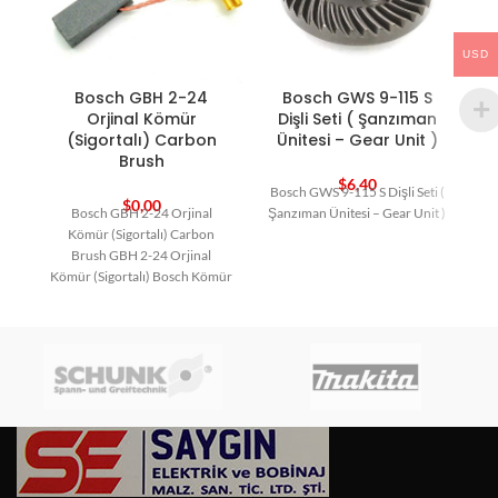
USD
Bosch GBH 2-24
Bosch GWS 9-115 S
Orjinal Kömür
Dişli Seti ( Şanzıman
(Sigortalı) Carbon
Ünitesi – Gear Unit )
Brush
$
6,40
Bosch GWS 9-115 S Dişli Seti (
$
0,00
Bosch GBH 2-24 Orjinal
Şanzıman Ünitesi – Gear Unit )
Kömür (Sigortalı) Carbon
Brush GBH 2-24 Orjinal
Kömür (Sigortalı) Bosch Kömür
Bosch Yedek Parça Carbon