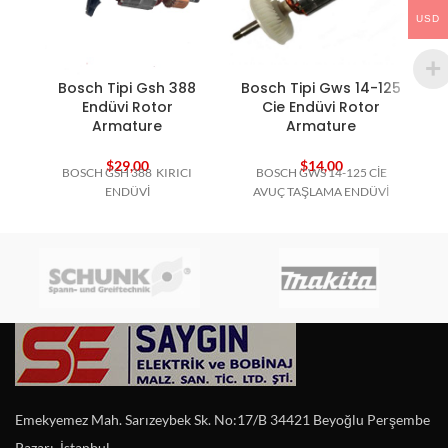
USD
Bosch Tipi Gsh 388
Bosch Tipi Gws 14-125
Endüvi Rotor
Cie Endüvi Rotor
Armature
Armature
$
29,00
$
14,00
BOSCH GSH 388 KIRICI
BOSCH GWS 14-125 CİE
ENDÜVİ
AVUÇ TAŞLAMA ENDÜVİ
Emekyemez Mah. Sarızeybek Sk. No:17/B 34421 Beyoğlu Perşembe
Pazarı, İstanbul