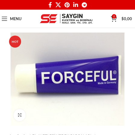
0
MENU
$
0,00
HOT
Click to enlarge