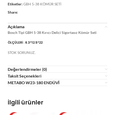
Etiketler:
GBH 5-38 KÖMÜR SETİ
Share:
Açıklama
Bosch Tipi GBH 5-38 Kırıcı Delici Sigortasız Kömür Seti
ÖLÇÜLERİ : 6.3*12.5*22
STOK SORUNUZ.
Değerlendirmeler (0)
Taksit Seçenekleri
METABO W23-180 ENDÜVİ
İlgili ürünler