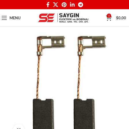
0
MENU
$
0,00