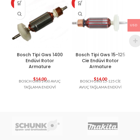
HOT
HOT
HO
USD
Bosch Tipi Gws 1400
Bosch Tipi Gws 15-125
B
Endüvi Rotor
Cie Endüvi Rotor
Armature
Armature
$
14,00
$
14,00
BOSCH GWS 1400 AVUÇ
BOSCH GWS 15-125 CİE
B
TAŞLAMA ENDÜVİ
AVUÇ TAŞLAMA ENDÜVİ