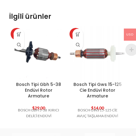
İlgili ürünler
HOT
HOT
HO
USD
Bosch Tipi Gbh 5-38
Bosch Tipi Gws 15-125
B
Endüvi Rotor
Cie Endüvi Rotor
Armature
Armature
$
29,00
$
14,00
BOSCH GBH 5-38 KIRICI
BOSCH GWS 15-125 CİE
B
DELİCİ ENDÜVİ
AVUÇ TAŞLAMA ENDÜVİ