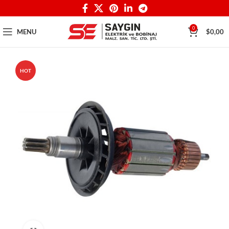
0
MENU
$
0,00
HOT