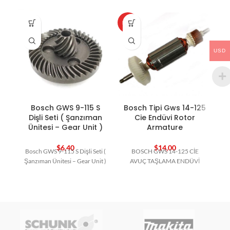
HOT
HO
USD
Bosch GWS 9-115 S
Bosch Tipi Gws 14-125
Dişli Seti ( Şanzıman
Cie Endüvi Rotor
Ünitesi – Gear Unit )
Armature
$
6,40
$
14,00
Bosch GWS 9-115 S Dişli Seti (
BOSCH GWS 14-125 CİE
Şanzıman Ünitesi – Gear Unit )
AVUÇ TAŞLAMA ENDÜVİ