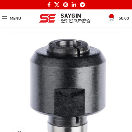
0
MENU
$
0,00