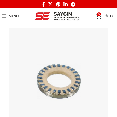
0
MENU
$
0,00