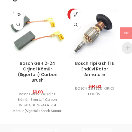
SOLD O
HOT
HO
UT
USD
Bosch GBH 2-24
Bosch Tipi Gsh 11 E
B
Orjinal Kömür
Endüvi Rotor
(Sigortalı) Carbon
Armature
Brush
$
44,00
BOSCH GSH 11 E KIRICI
$
0,00
Bosch GBH 2-24 Orjinal
ENDÜVİ
Kömür (Sigortalı) Carbon
Brush GBH 2-24 Orjinal
Kömür (Sigortalı) Bosch Kömür
Bosch Yedek Parça Carbon