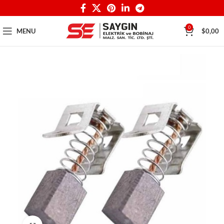
0
MENU
$
0,00