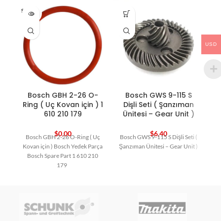
SOLD O
HO
UT
USD
Bosch GBH 2-26 O-
Bosch GWS 9-115 S
Ring ( Uç Kovan için ) 1
Dişli Seti ( Şanzıman
610 210 179
Ünitesi – Gear Unit )
$
0,00
$
6,40
Bosch GBH 2-26 O-Ring ( Uç
Bosch GWS 9-115 S Dişli Seti (
Kovan için ) Bosch Yedek Parça
Şanzıman Ünitesi – Gear Unit )
Bosch Spare Part 1 610 210
179