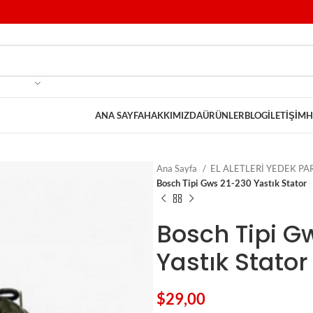
ANA SAYFA
HAKKIMIZDA
ÜRÜNLER
BLOG
İLETIŞIM
H
Ana Sayfa
EL ALETLERİ YEDEK P
Bosch Tipi Gws 21-230 Yastık Stator
Bosch Tipi G
Yastık Stator
$
29,00