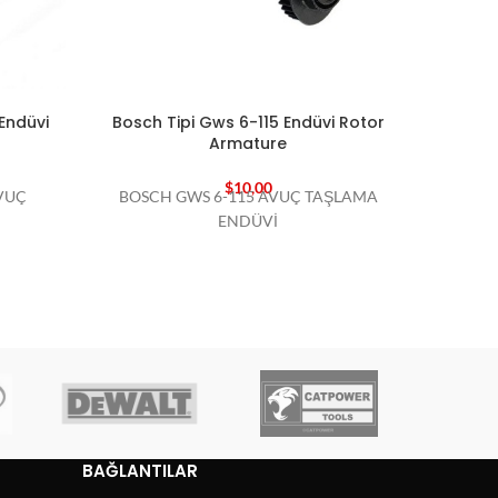
Endüvi
Bosch Tipi Gws 6-115 Endüvi Rotor
Bosch 
Armature
$
10,00
VUÇ
BOSCH GWS 6-115 AVUÇ TAŞLAMA
BOSC
ENDÜVİ
BAĞLANTILAR