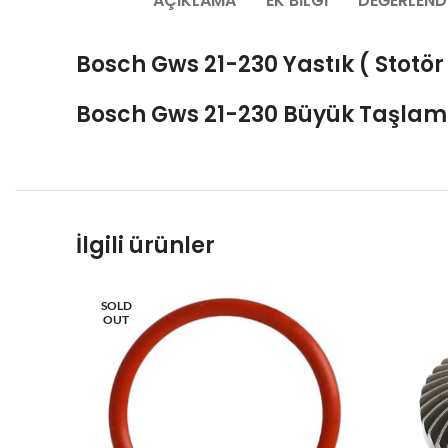
AÇIKLAMA
EK BILGI
DEĞERLEND
Bosch Gws 21-230 Yastık ( Stotör
Bosch Gws 21-230 Büyük
Taşlam
İlgili ürünler
SOLD
OUT