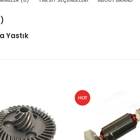
IRMELER (0)
TAKSIT SEÇENEKLERI
ABOUT BRAND
 )
a Yastık
HOT