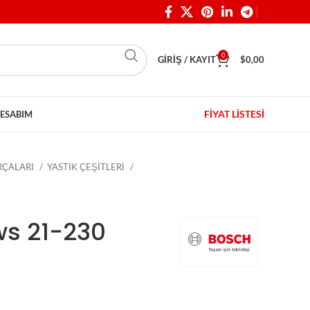
0
GIRIŞ / KAYIT
$
0,00
FİYAT LİSTESİ
ESABIM
ARÇALARI
YASTIK ÇEŞİTLERİ
ws 21-230