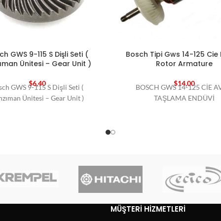
h GWS 9-115 S Dişli Seti (
Bosch Tipi Gws 14-125 Cie 
ıman Ünitesi – Gear Unit )
Rotor Armature
$
6,40
$
14,00
ch GWS 9-115 S Dişli Seti (
BOSCH GWS 14-125 CİE A
zıman Ünitesi – Gear Unit )
TAŞLAMA ENDÜVİ
MÜŞTERI HIZMETLERI