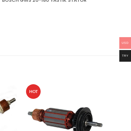
BOSCH GWS 20-180 YASTIK STATOR
USD
TRY
HOT
HOT