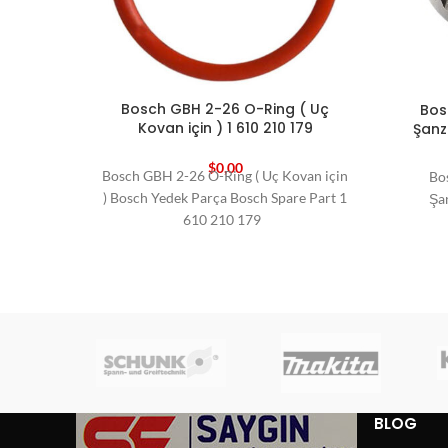
Bosch GBH 2-26 O-Ring ( Uç
Bosc
Kovan için ) 1 610 210 179
Şanz
$
0,00
Bosch GBH 2-26 O-Ring ( Uç Kovan için
Bos
) Bosch Yedek Parça Bosch Spare Part 1
Şan
610 210 179
BLOG