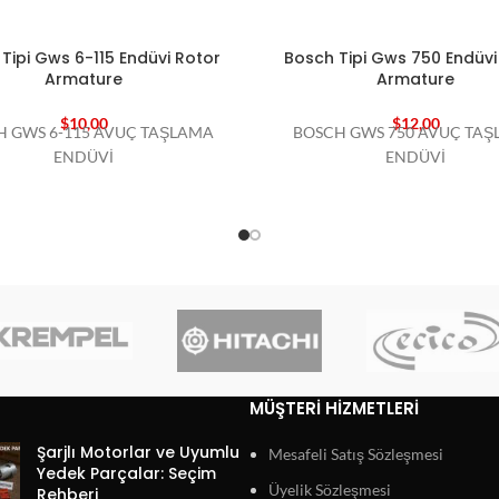
Tipi Gws 6-115 Endüvi Rotor
Bosch Tipi Gws 750 Endüvi
Armature
Armature
$
10,00
$
12,00
H GWS 6-115 AVUÇ TAŞLAMA
BOSCH GWS 750 AVUÇ TA
ENDÜVİ
ENDÜVİ
MÜŞTERI HIZMETLERI
Şarjlı Motorlar ve Uyumlu
Mesafeli Satış Sözleşmesi
Yedek Parçalar: Seçim
Üyelik Sözleşmesi
Rehberi