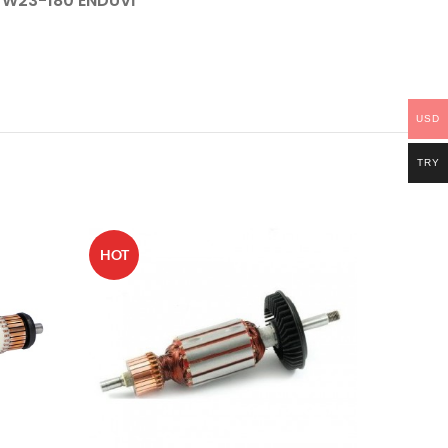
W23-180 ENDÜVİ
USD
TRY
HOT