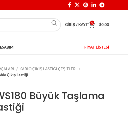
0
GIRIŞ / KAYIT
$
0,00
FİYAT LİSTESİ
ESABIM
ARÇALARI
KABLO ÇIKIŞ LASTİĞİ ÇEŞİTLERİ
lo Çıkış Lastiği
GWS180 Büyük Taşlama
astiği