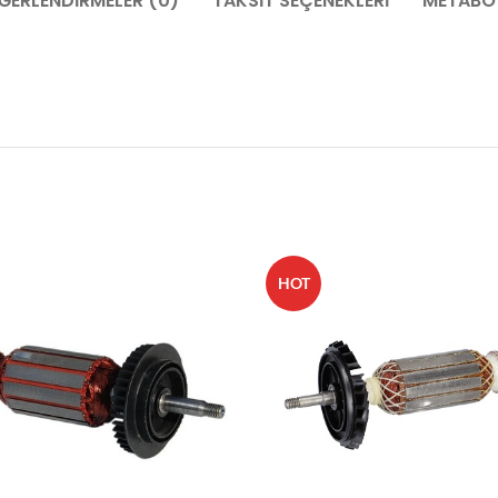
ĞERLENDIRMELER (0)
TAKSIT SEÇENEKLERI
METABO 
HOT