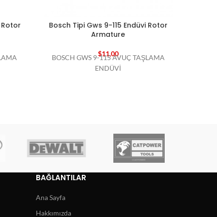
 Rotor
Bosch Tipi Gws 9-115 Endüvi Rotor
Bos
Armature
$
11,00
ŞLAMA
BOSCH GWS 9-115 AVUÇ TAŞLAMA
Bosch
ENDÜVİ
BAĞLANTILAR
Ana Sayfa
Hakkımızda