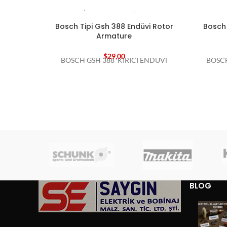
Bosch Tipi Gsh 388 Endüvi Rotor
Bosch 
Armature
$
29,00
BOSCH GSH 388 KIRICI ENDÜVİ
BOSC
BLOG