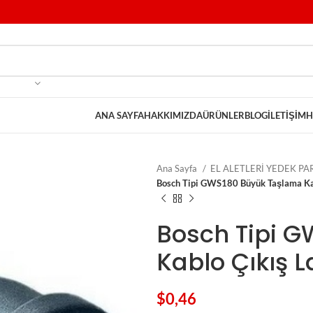
ANA SAYFA
HAKKIMIZDA
ÜRÜNLER
BLOG
İLETIŞIM
H
Ana Sayfa
EL ALETLERİ YEDEK P
Bosch Tipi GWS180 Büyük Taşlama Kab
Bosch Tipi 
Kablo Çıkış L
$
0,46