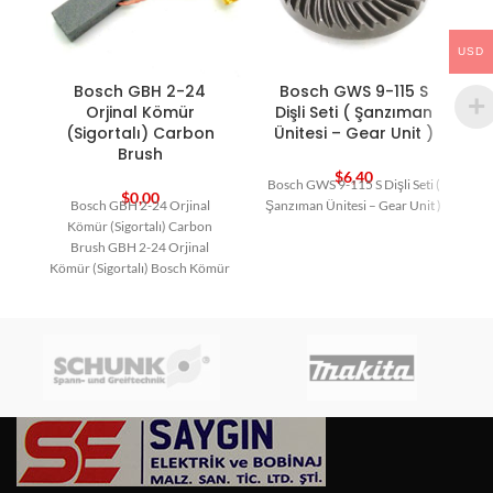
USD
Bosch GBH 2-24
Bosch GWS 9-115 S
B
Orjinal Kömür
Dişli Seti ( Şanzıman
(Sigortalı) Carbon
Ünitesi – Gear Unit )
Brush
$
6,40
Bosch GWS 9-115 S Dişli Seti (
B
$
0,00
Bosch GBH 2-24 Orjinal
Şanzıman Ünitesi – Gear Unit )
Kömür (Sigortalı) Carbon
Brush GBH 2-24 Orjinal
Kömür (Sigortalı) Bosch Kömür
Bosch Yedek Parça Carbon