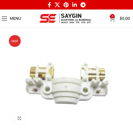
0
MENU
$
0,00
HOT
Click to enlarge