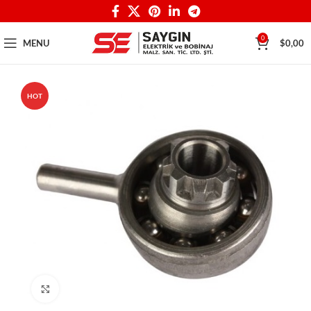
0
MENU
$
0,00
HOT
Click to enlarge