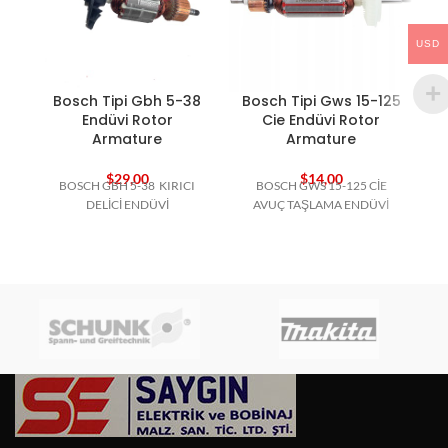
USD
Bosch Tipi Gbh 5-38
Bosch Tipi Gws 15-125
B
Endüvi Rotor
Cie Endüvi Rotor
Armature
Armature
$
29,00
$
14,00
BOSCH GBH 5-38 KIRICI
BOSCH GWS 15-125 CİE
B
DELİCİ ENDÜVİ
AVUÇ TAŞLAMA ENDÜVİ