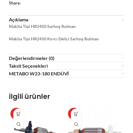
Share:
Açıklama
Makita Tipi HR2450 Sarhoş Rulman
Makita Tipi HR2450 Kırıcı Delici Sarhoş Rulman
Değerlendirmeler (0)
Taksit Seçenekleri
METABO W23-180 ENDÜVİ
İlgili ürünler
HOT
HOT
HO