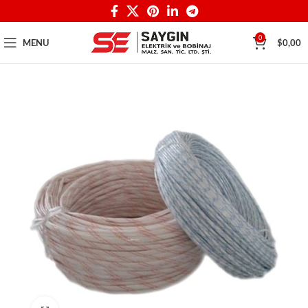
0
MENU
$
0,00