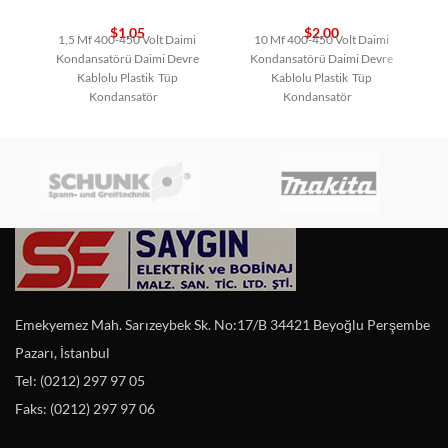
$
1,05
$
2,00
1,5 Mf 400-450 Volt Daimi
10 Mf 400-450 Volt Daimi
Kondansatörü Daimi Devre
Kondansatörü Daimi Devre
Kablolu Plastik Tüp
Kablolu Plastik Tüp
Kondansatör
Kondansatör
Emekyemez Mah. Sarızeybek Sk. No:17/B 34421 Beyoğlu Perşembe
Pazarı, İstanbul
Tel: (0212) 297 97 05
Faks: (0212) 297 97 06