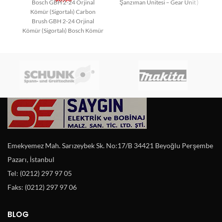
Bosch GBH 2-24 Orjinal
Şanzıman Ünitesi – Gear Unit )
Kömür (Sigortalı) Carbon
Brush GBH 2-24 Orjinal
Kömür (Sigortalı) Bosch Kömür
Bosch Yedek Parça Carbon
Emekyemez Mah. Sarızeybek Sk. No:17/B 34421 Beyoğlu Perşembe
Pazarı, İstanbul
Tel: (0212) 297 97 05
Faks: (0212) 297 97 06
BLOG