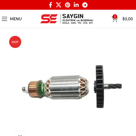
0
MENU
$
0,00
HOT