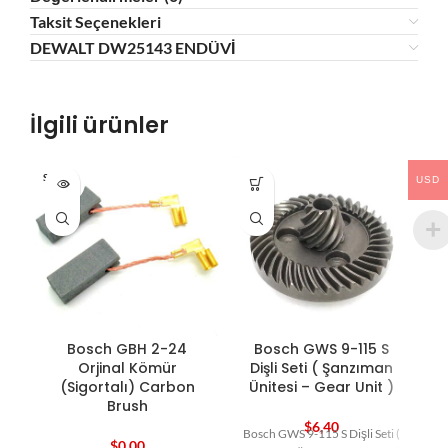
Taksit Seçenekleri
DEWALT DW25143 ENDÜVİ
İlgili ürünler
SOLD O
USD
HO
UT
Bosch GBH 2-24
Bosch GWS 9-115 S
Orjinal Kömür
Dişli Seti ( Şanzıman
(Sigortalı) Carbon
Ünitesi – Gear Unit )
Brush
$
6,40
Bosch GWS 9-115 S Dişli Seti (
$
0,00