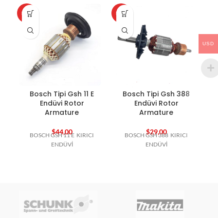
HOT
HOT
HO
USD
Bosch Tipi Gsh 11 E
Bosch Tipi Gsh 388
B
Endüvi Rotor
Endüvi Rotor
Armature
Armature
$
44,00
$
29,00
BOSCH GSH 11 E KIRICI
BOSCH GSH 388 KIRICI
B
ENDÜVİ
ENDÜVİ