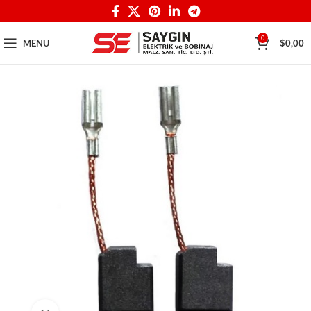
0
MENU
$
0,00