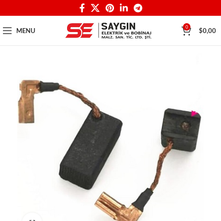
0
MENU
$
0,00