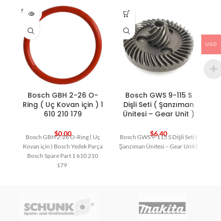
SOLD O
HO
UT
USD
Bosch GBH 2-26 O-
Bosch GWS 9-115 S
Ring ( Uç Kovan için ) 1
Dişli Seti ( Şanzıman
610 210 179
Ünitesi – Gear Unit )
$
0,00
$
6,40
Bosch GBH 2-26 O-Ring ( Uç
Bosch GWS 9-115 S Dişli Seti (
Kovan için ) Bosch Yedek Parça
Şanzıman Ünitesi – Gear Unit )
Bosch Spare Part 1 610 210
179