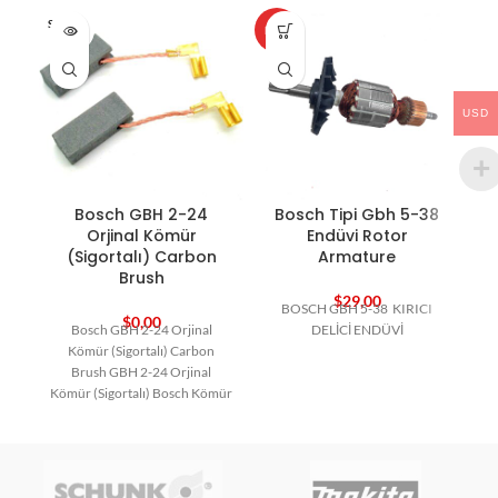
SOLD O
HOT
HO
UT
USD
Bosch GBH 2-24
Bosch Tipi Gbh 5-38
Orjinal Kömür
Endüvi Rotor
(Sigortalı) Carbon
Armature
Brush
$
29,00
BOSCH GBH 5-38 KIRICI
$
0,00
Bosch GBH 2-24 Orjinal
DELİCİ ENDÜVİ
Kömür (Sigortalı) Carbon
Brush GBH 2-24 Orjinal
Kömür (Sigortalı) Bosch Kömür
Bosch Yedek Parça Carbon