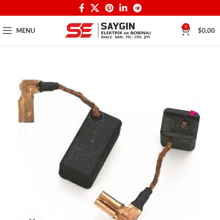
0
MENU
$
0,00