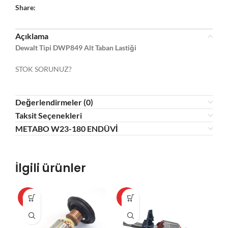
Share:
Açıklama
Dewalt Tipi DWP849 Alt Taban Lastiği
STOK SORUNUZ?
Değerlendirmeler (0)
Taksit Seçenekleri
METABO W23-180 ENDÜVİ
İlgili ürünler
HOT
HOT
HO