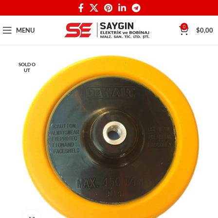
0
MENU
$
0,00
SOLD O
UT