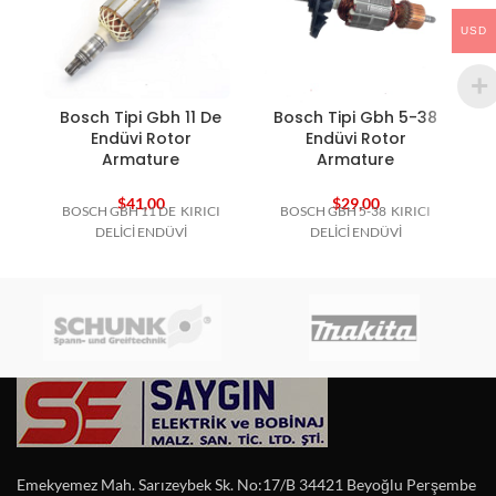
USD
Bosch Tipi Gbh 11 De
Bosch Tipi Gbh 5-38
B
Endüvi Rotor
Endüvi Rotor
Armature
Armature
$
41,00
$
29,00
BOSCH GBH 11 DE KIRICI
BOSCH GBH 5-38 KIRICI
DELİCİ ENDÜVİ
DELİCİ ENDÜVİ
Emekyemez Mah. Sarızeybek Sk. No:17/B 34421 Beyoğlu Perşembe