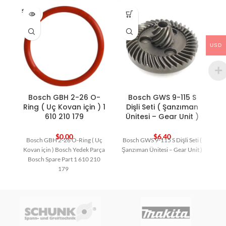
SOLD O
HO
UT
USD
Bosch GBH 2-26 O-
Bosch GWS 9-115 S
B
Ring ( Uç Kovan için ) 1
Dişli Seti ( Şanzıman
610 210 179
Ünitesi – Gear Unit )
$
0,00
$
6,40
Bosch GBH 2-26 O-Ring ( Uç
Bosch GWS 9-115 S Dişli Seti (
Kovan için ) Bosch Yedek Parça
Şanzıman Ünitesi – Gear Unit )
Bosch Spare Part 1 610 210
179