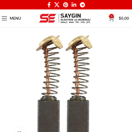
0
MENU
$
0,00