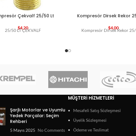
presör Çekvalf 25/50 Lt
Kompresör Dirsek Rekor 25
$
4,20
$
4,00
25/50 LT ÇEKVALF
Kompresör Dirsek Rekor 25/
MÜŞTERI HIZMETLERI
Şarjlı Motorlar ve Uyumlu
Mesafeli Satış Sözleşmesi
Yedek Parçalar: Seçim
Üyelik Sözleşmesi
Rehberi
Ödeme ve Teslimat
5 Mayıs 2025
No Comments