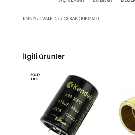
AÇIKLAMA
EK BILGI
DEĞER
EMNİYET VALFİ 1 / 2 12 BAR ( KIRMIZI )
İlgili ürünler
SOLD
OUT