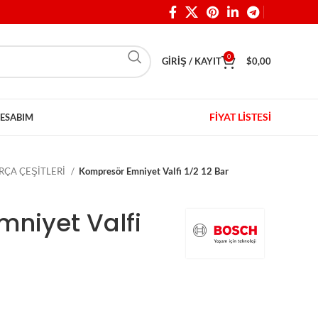
0
GIRIŞ / KAYIT
$
0,00
FİYAT LİSTESİ
ESABIM
RÇA ÇEŞİTLERİ
Kompresör Emniyet Valfi 1/2 12 Bar
niyet Valfi