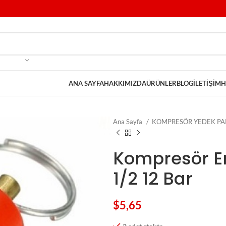
ANA SAYFA
HAKKIMIZDA
ÜRÜNLER
BLOG
İLETIŞIM
H
Ana Sayfa
KOMPRESÖR YEDEK PA
Kompresör Em
1/2 12 Bar
$
5,65