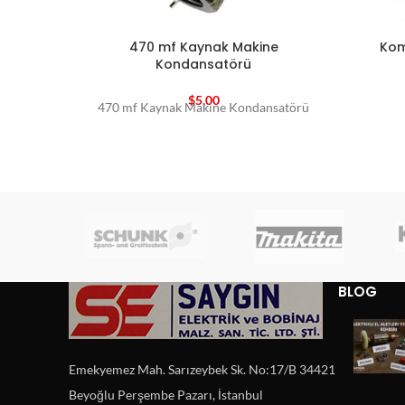
470 mf Kaynak Makine
Kom
Kondansatörü
$
5,00
470 mf Kaynak Makine Kondansatörü
BLOG
Emekyemez Mah. Sarızeybek Sk. No:17/B 34421
Beyoğlu Perşembe Pazarı, İstanbul