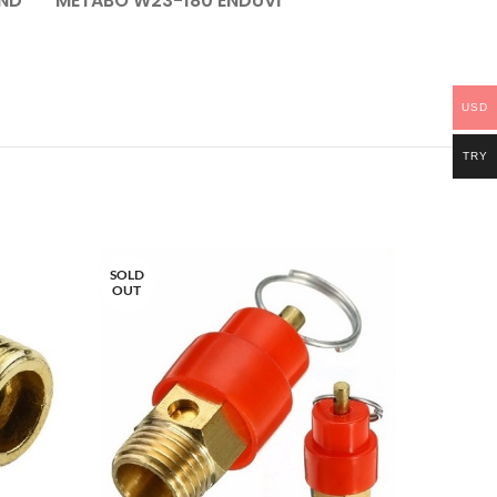
ND
METABO W23-180 ENDÜVİ
USD
TRY
SOLD
SOLD
OUT
OUT