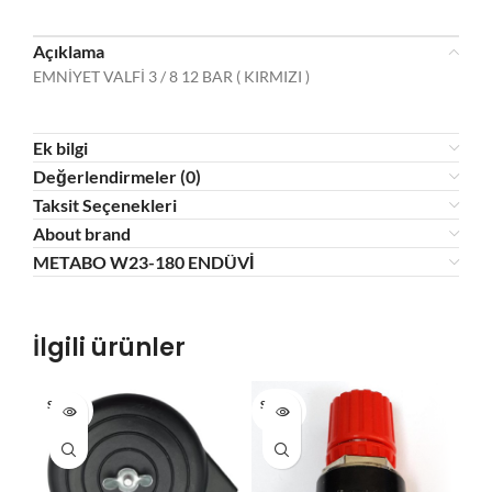
Açıklama
EMNİYET VALFİ 3 / 8 12 BAR ( KIRMIZI )
Ek bilgi
Değerlendirmeler (0)
Taksit Seçenekleri
About brand
METABO W23-180 ENDÜVİ
İlgili ürünler
SOLD O
SOLD O
SOL
UT
UT
U