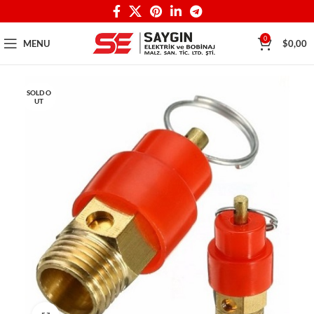
0
MENU
$
0,00
SOLD O
UT