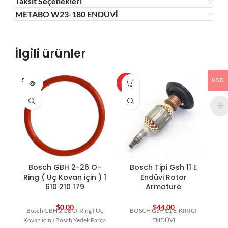
Taksit Seçenekleri
METABO W23-180 ENDÜVİ
İlgili ürünler
SOLD O
USD
HOT
HO
UT
Bosch GBH 2-26 O-
Bosch Tipi Gsh 11 E
B
Ring ( Uç Kovan için ) 1
Endüvi Rotor
610 210 179
Armature
$
0,00
$
44,00
Bosch GBH 2-26 O-Ring ( Uç
BOSCH GSH 11 E KIRICI
B
Kovan için ) Bosch Yedek Parça
ENDÜVİ