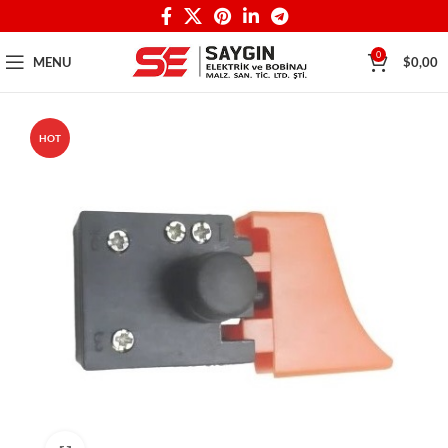
0
MENU
$
0,00
HOT