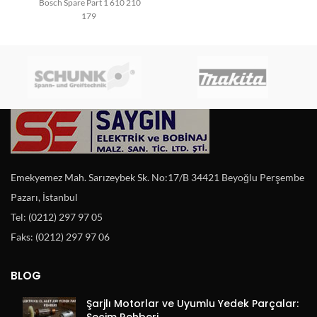
Bosch Spare Part 1 610 210
179
Emekyemez Mah. Sarızeybek Sk. No:17/B 34421 Beyoğlu Perşembe
Pazarı, İstanbul
Tel: (0212) 297 97 05
Faks: (0212) 297 97 06
BLOG
Şarjlı Motorlar ve Uyumlu Yedek Parçalar:
Seçim Rehberi