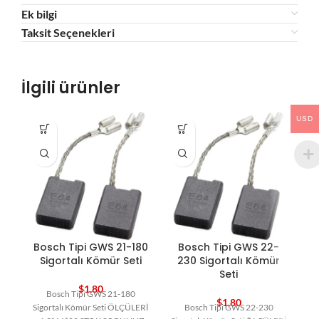
Ek bilgi
Taksit Seçenekleri
İlgili ürünler
USD
Bosch Tipi GWS 21-180
Bosch Tipi GWS 22-
Sigortalı Kömür Seti
230 Sigortalı Kömür
2
Seti
$
1,80
Bosch Tipi GWS 21-180
$
1,80
Sigortalı Kömür Seti ÖLÇÜLERİ
Bosch Tipi GWS 22-230