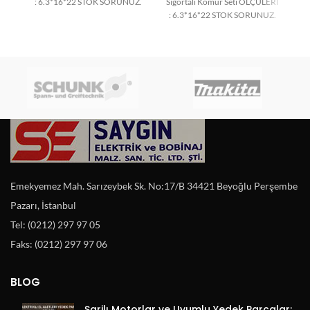
: 6.3*16*22 STOK SORUNUZ.
Sigortalı Kömür Seti ÖLÇÜLERİ
: 6.3*16*22 STOK SORUNUZ.
Ö
Emekyemez Mah. Sarızeybek Sk. No:17/B 34421 Beyoğlu Perşembe
Pazarı, İstanbul
Tel: (0212) 297 97 05
Faks: (0212) 297 97 06
BLOG
Şarjlı Motorlar ve Uyumlu Yedek Parçalar: