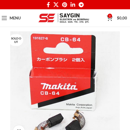
0
MENU
$
0,00
SOLD O
UT