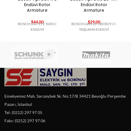
Endüvi Rotor
Endüvi Rotor
Armature
Armature
$
44,00
$
29,00
BOSCH GSH 11 E KIRICI
BOSCH GWS 20-180 BÜYÜK
B
ENDÜVİ
TAŞLAMA ENDÜVİ
Emekyemez Mah. Sarızeybek Sk. No:17/B 34421 Beyoğlu Perşembe
Pazarı, İstanbul
Tel: (0212) 297 97 05
Faks: (0212) 297 97 06