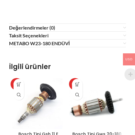
Değerlendirmeler (0)
Taksit Seçenekleri
METABO W23-180 ENDÜVİ
USD
İlgili ürünler
HOT
HOT
HO
Bosch Tipi Gsh 11 E
Bosch Tipi Gws 20-180
B