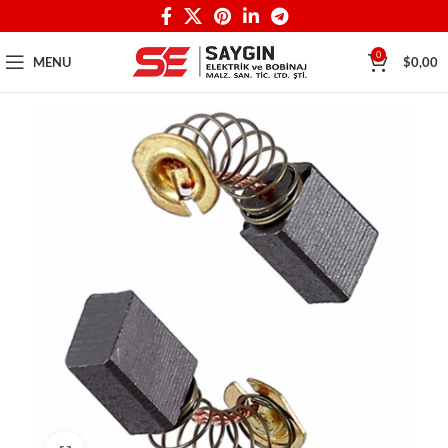
0
MENU
$
0,00