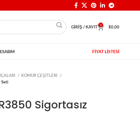
0
GIRIŞ / KAYIT
$
0,00
FİYAT LİSTESİ
ESABIM
ARÇALARI
KÖMÜR ÇEŞİTLERİ
 Seti
HR3850 Sigortasız