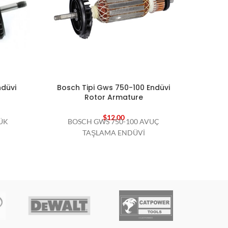
ndüvi
Bosch Tipi Gws 750-100 Endüvi
Bosch 
Rotor Armature
$
12,00
ÜK
BOSCH GWS 750-100 AVUÇ
BOSCH
TAŞLAMA ENDÜVİ