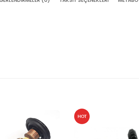
ĞERLENDIRMELER (0)
TAKSIT SEÇENEKLERI
METABO 
HOT