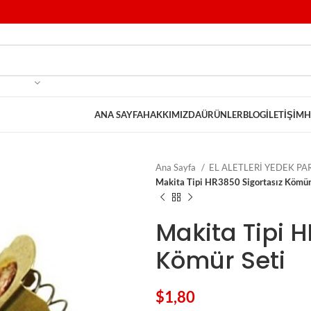
ANA SAYFA
HAKKIMIZDA
ÜRÜNLER
BLOG
İLETIŞIM
H
Ana Sayfa
EL ALETLERİ YEDEK P
Makita Tipi HR3850 Sigortasız Kömür
Makita Tipi 
Kömür Seti
$
1,80