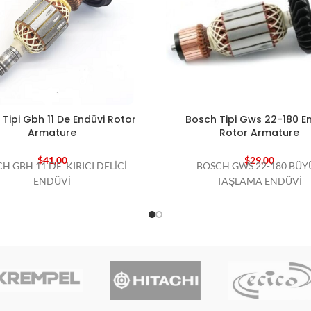
Tipi Gbh 11 De Endüvi Rotor
Bosch Tipi Gws 22-180 E
Armature
Rotor Armature
$
41,00
$
29,00
H GBH 11 DE KIRICI DELİCİ
BOSCH GWS 22-180 BÜY
ENDÜVİ
TAŞLAMA ENDÜVİ