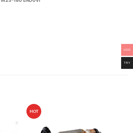
W23-180 ENDÜVİ
USD
TRY
HOT
HOT