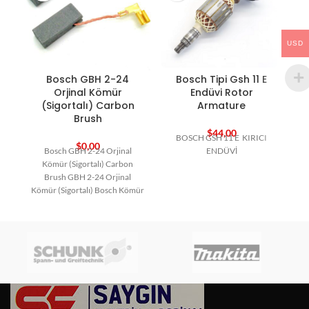
USD
Bosch GBH 2-24
Bosch Tipi Gsh 11 E
B
Orjinal Kömür
Endüvi Rotor
(Sigortalı) Carbon
Armature
Brush
$
44,00
BOSCH GSH 11 E KIRICI
B
$
0,00
Bosch GBH 2-24 Orjinal
ENDÜVİ
Kömür (Sigortalı) Carbon
Brush GBH 2-24 Orjinal
Kömür (Sigortalı) Bosch Kömür
Bosch Yedek Parça Carbon