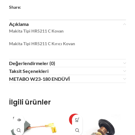
Share:
Açıklama
Makita Tipi HR5211 C Kovan
Makita Tipi HR5211 C Kırıcı Kovan
Değerlendirmeler (0)
Taksit Seçenekleri
METABO W23-180 ENDÜVİ
İlgili ürünler
SOLD O
HOT
HO
UT