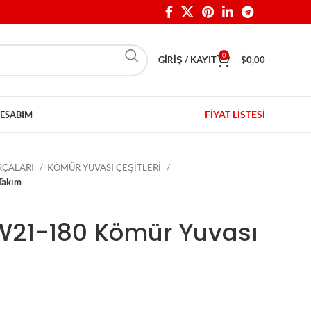
0
GIRIŞ / KAYIT
$
0,00
FİYAT LİSTESİ
ESABIM
ARÇALARI
KÖMÜR YUVASI ÇEŞİTLERİ
Takım
W21-180 Kömür Yuvası