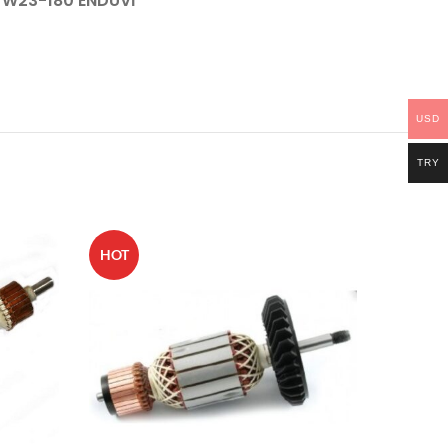
W23-180 ENDÜVİ
USD
TRY
HOT
HOT