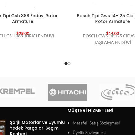
 Tipi Gsh 388 Endüvi Rotor
Bosch Tipi Gws 14-125 Cie 
Armature
Rotor Armature
$
29,00
$
14,00
CH GSH 388 KIRICI ENDÜVİ
BOSCH GWS 14-125 CİE A
TAŞLAMA ENDÜVİ
MÜŞTERI HIZMETLERI
Şarjlı Motorlar ve Uyumlu
Mesafeli Satış Sözleşmesi
Yedek Parçalar: Seçim
Üyelik Sözleşmesi
Rehberi