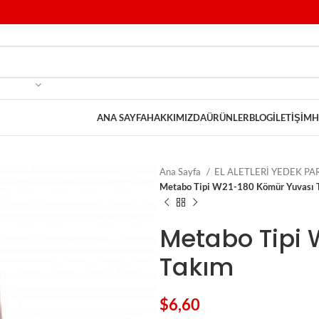
ANA SAYFA
HAKKIMIZDA
ÜRÜNLER
BLOG
İLETIŞIM
H
Ana Sayfa
EL ALETLERİ YEDEK P
Metabo Tipi W21-180 Kömür Yuvası 
Metabo Tipi 
Takım
$
6,60