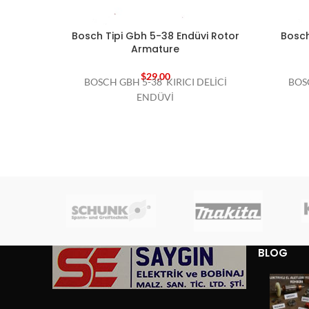
Bosch Tipi Gbh 5-38 Endüvi Rotor
Bosch
Armature
$
29,00
BOSCH GBH 5-38 KIRICI DELİCİ
BOS
ENDÜVİ
BLOG