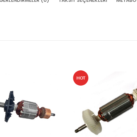
ĞERLENDIRMELER (0)
TAKSIT SEÇENEKLERI
METABO 
HOT